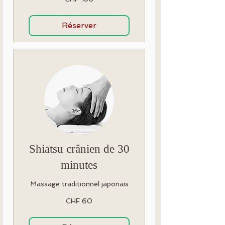
Swiss
francs
Réserver
Shiatsu crânien de 30
minutes
Massage traditionnel japonais
60
CHF 60
Swiss
francs